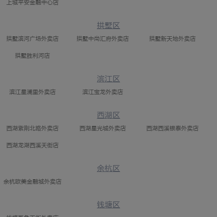
上城平安金融中心店
拱墅区
拱墅滨河广场外卖店
拱墅中尚汇府外卖店
拱墅新天地外卖店
拱墅胜利河店
滨江区
滨江星澜里外卖店
滨江宝龙外卖店
西湖区
西湖紫荆北路外卖店
西湖星光城外卖店
西湖西溪银泰外卖店
西湖龙湖西溪天街店
余杭区
余杭欧美金融城外卖店
钱塘区