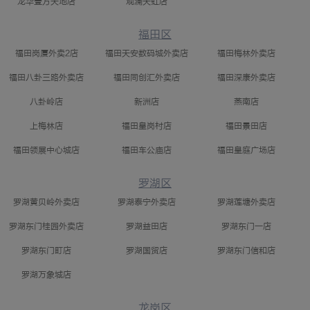
龙华壹方天地店
观澜天虹店
福田区
福田岗厦外卖2店
福田天安数码城外卖店
福田梅林外卖店
福田八卦三路外卖店
福田同创汇外卖店
福田深康外卖店
八卦岭店
新洲店
燕南店
上梅林店
福田皇岗村店
福田景田店
福田领展中心城店
福田车公庙店
福田皇庭广场店
罗湖区
罗湖黄贝岭外卖店
罗湖泰宁外卖店
罗湖莲塘外卖店
罗湖东门桂园外卖店
罗湖益田店
罗湖东门一店
罗湖东门町店
罗湖国贸店
罗湖东门信和店
罗湖万象城店
龙岗区