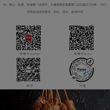
州、佛山、东莞、珠海等一线城市。木屋烧烤全国直营门店已超过180家，2021
年将陆续进驻南京、郑州、西安、昆明市场
微信Wechat
微博Weibo
快手
抖音