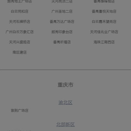
越秀地王广场店
天河岗顶二店
番禺雄峰城店
白云同和店
广州圣地二店
番禺喜悦天地店
天河石牌桥店
番禺万达广场店
白云嘉禾望岗店
广州白云万象汇店
越秀印象台店
天河佳兆业广场店
天河兴盛路店
番禺祈福店
海珠江南西店
南区建店
重庆市
渝北区
紫荆广场店
北部新区