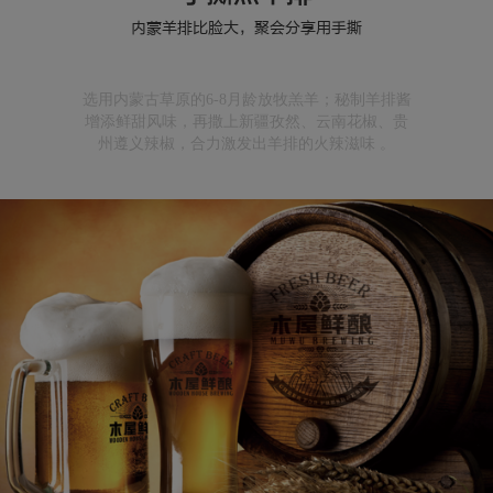
内蒙羊排比脸大，聚会分享用手撕
选用内蒙古草原的6-8月龄放牧羔羊；秘制羊排酱
增添鲜甜风味，再撒上新疆孜然、云南花椒、贵
州遵义辣椒，合力激发出羊排的火辣滋味 。