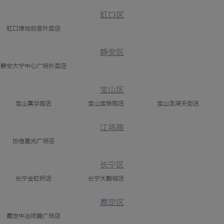
虹口区
虹口绿地创客外卖店
静安区
静安大宁中心广场外卖店
宝山区
宝山真华路店
宝山宝杨路店
宝山龙湖天街店
江场路
协信星光广场店
长宁区
长宁金虹桥店
长宁大融城店
嘉定区
嘉定中冶祥腾广场店