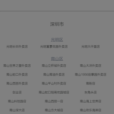
深圳市
光明区
光明长圳外卖店
光明富豪花园外卖店
光明大仟里店
南山区
南山世界之窗外卖店
南山立桥城外卖店
南山大冲外卖店
南山蛇口外卖店
南山南油外卖店
南山1956创意园外卖店
南山西丽外卖店
南山平山村外卖店
南新店
创业店
南山蛇口招商花园城店
东角头店
南山科技园店
南山西丽一店
南山海上世界店
南山深大店
南山方大城店
南山欢乐海岸店