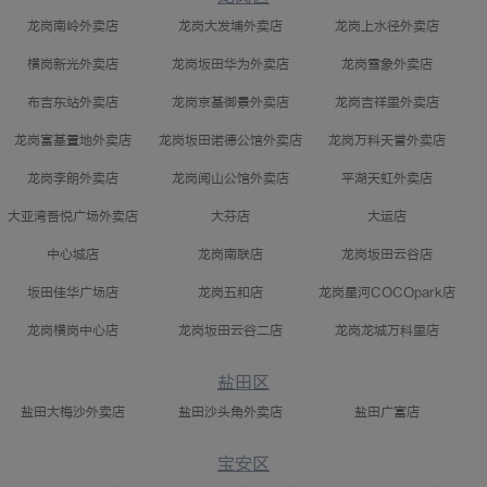
龙岗南岭外卖店
龙岗大发埔外卖店
龙岗上水径外卖店
横岗新光外卖店
龙岗坂田华为外卖店
龙岗雪象外卖店
布吉东站外卖店
龙岗京基御景外卖店
龙岗吉祥里外卖店
龙岗富基置地外卖店
龙岗坂田诺德公馆外卖店
龙岗万科天誉外卖店
龙岗李朗外卖店
龙岗阅山公馆外卖店
平湖天虹外卖店
大亚湾吾悦广场外卖店
大芬店
大运店
中心城店
龙岗南联店
龙岗坂田云谷店
坂田佳华广场店
龙岗五和店
龙岗星河COCOpark店
龙岗横岗中心店
龙岗坂田云谷二店
龙岗龙城万科里店
盐田区
盐田大梅沙外卖店
盐田沙头角外卖店
盐田广富店
宝安区