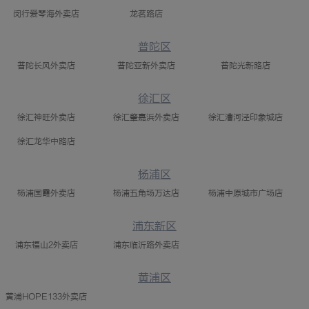
闵行爱琴海外卖店
龙茗路店
普陀区
普陀长风外卖店
普陀亚新外卖店
普陀光新路店
徐汇区
徐汇神旺外卖店
徐汇肇嘉浜外卖店
徐汇漕河泾印象城店
徐汇龙华中路店
杨浦区
杨浦国霞外卖店
杨浦五角场万达店
杨浦中原城市广场店
浦东新区
浦东福山2外卖店
浦东临沂路外卖店
黄浦区
黄浦HOPE133外卖店