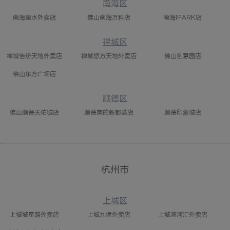
南海区
南海里水外卖店
佛山南海万科店
南海IPARK店
禅城区
禅城佳纷天地外卖店
禅城悠方天地外卖店
佛山创意园店
佛山东方广场店
顺德区
佛山顺德天佑城店
顺德美的新都荟店
顺德印象城店
杭州市
上城区
上城城星路外卖店
上城九堡外卖店
上城滨河汇外卖店