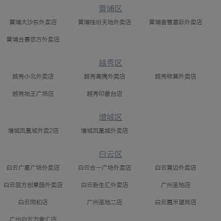
黄埔区
黄埔大沙东外卖店
黄埔佳纷天地外卖店
黄埔香雪星际外卖店
黄埔合景悠方外卖店
越秀区
越秀小北外卖店
越秀高携外卖店
越秀杨箕外卖店
越秀地王广场店
越秀印象台店
增城区
增城凤凰城外卖2店
增城凤凰城外卖店
白云区
白云广星广场外卖店
白云合一广场外卖店
白云黄边外卖店
白云翌方创意园外卖店
白云新生汇外卖店
广州圣地店
白云同和店
广州圣地二店
白云嘉禾望岗店
广州白云万象汇店