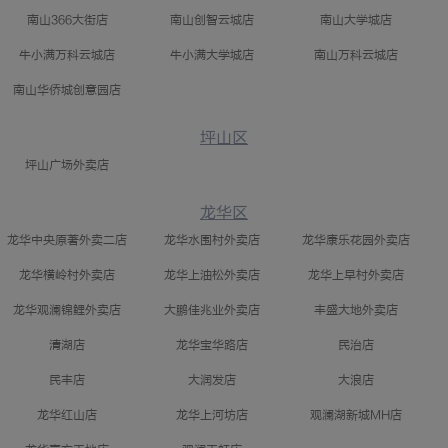
南山366大街店
南山创智云城店
南山大学城店
牛小满万科云城店
牛小满大学城店
南山万科云城店
南山华侨城创意园店
坪山区
坪山广场外卖店
龙华区
龙华中央原著外卖二店
龙华水围村外卖店
龙华康乐花园外卖店
龙华横岭村外卖店
龙华上油松外卖店
龙华上早村外卖店
龙华观澜锦鲤外卖店
大鹏佳兆业外卖店
丰盛大地外卖店
清湖店
龙华宝华路店
民治店
民丰店
大润发店
大浪店
龙华红山店
龙华上河坊店
观澜湖新城MH店