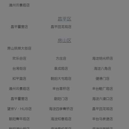
通州云景路店
昌平区
昌平霍营店
昌平回龙观店
房山区
房山拱辰大街店
欢乐谷店
方庄店
海淀明光桥店
台湾街店
阜成路店
海淀八角店
和平里店
朝阳大屯路店
健德门店
通州云景路店
丰台草桥店
丰台靛厂路店
昌平霍营店
朝阳门店
海淀六道口店
望京V·HUB店
海淀四季青桥店
昌平回龙观店
朝阳青年路店
海淀知春路店
丰台马家堡店