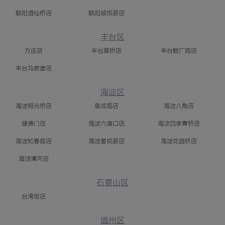
朝阳酒仙桥店
朝阳城悦荟店
丰台区
方庄店
丰台草桥店
丰台靛厂路店
丰台马家堡店
海淀区
海淀明光桥店
阜成路店
海淀八角店
健德门店
海淀六道口店
海淀四季青桥店
海淀知春路店
海淀星悦荟店
海淀花园桥店
海淀清河店
石景山区
台湾街店
通州区