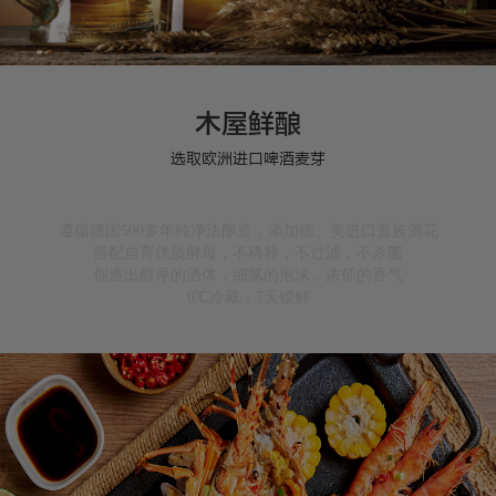
木屋鲜酿
选取欧洲进口啤酒麦芽
遵循德国500多年纯净法酿造，添加德、美进口贵族酒花
搭配自育优质酵母，不稀释，不过滤，不杀菌
创造出醇厚的酒体，细腻的泡沫，浓郁的香气
0℃冷藏，7天锁鲜