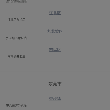
渝北汽博金山店
江北区
江北区九街店
九龙坡区
九龙坡万象城店
南岸区
南岸长嘉汇店
东莞市
寮步镇
东莞寮步外卖店